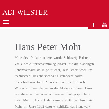
Hans Peter Mohr
Mitte des 19. Jahrhunderts wurde Schleswig-Holstein
von einer Aufbruchstimmung erfasst, die die bisherigen
Lebensverhältnisse in politischer, gesellschaftlicher und
technischer Hinsicht nachhaltig verändern sollte.
Fortschrittsorientierte Menschen sind es, die auch
Wilster in diesen Jahren in die Moderne führen. Einer
von ihnen ist der erste Wilsteraner Photograph Hans
Peter Mohr. Als sich der damals 35jährige Hans Peter
Mohr im Jahre 1862 dazu entschließt, das Handwerk