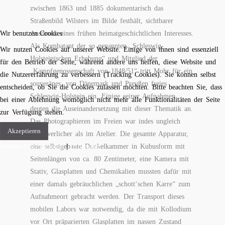
zwischen 1863 und 1885 dokumentarisch das
Straßenbild Wilsters im Bilde festhält, sichtbarer
Wir benutzen Cookies
Ausdruck eines frühen heimatgeschichtlichen Interesses.
Als Kombatant der so genannten „Schleswig-
Wir nutzen Cookies auf unserer Website. Einige von ihnen sind essenziell
Holsteinischen Erhebung“ und Mitglied der
für den Betrieb der Seite, während andere uns helfen, diese Website und
„Kampfgenossenschaft von 1848/51“ tritt Mohr für ein
die Nutzererfahrung zu verbessern (Tracking Cookies). Sie können selbst
souveränes, von Dänemark und Preußen freies
entscheiden, ob Sie die Cookies zulassen möchten. Bitte beachten Sie, dass
Schleswig-Holstein ein. Einige seiner Aufnahmen
bei einer Ablehnung womöglich nicht mehr alle Funktionalitäten der Seite
deuten die Auseinandersetzung mit dieser Thematik an.
zur Verfügung stehen.
Das Photographieren im Freien war indes ungleich
Akzeptieren
beschwerlicher als im Atelier. Die gesamte Apparatur,
Weitere Informationen
eine selbstgebaute Dunkelkammer in Kubusform mit
|
Impressum
Seitenlängen von ca. 80 Zentimeter, eine Kamera mit
Stativ, Glasplatten und Chemikalien mussten dafür mit
einer damals gebräuchlichen „schott‘schen Karre“ zum
Aufnahmeort gebracht werden. Der Transport dieses
mobilen Labors war notwendig, da die mit Kollodium
vor Ort präparierten Glasplatten im nassen Zustand